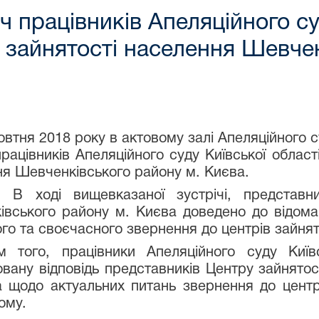
ч працівників Апеляційного су
зайнятості населення Шевчен
я 2018 року в актовому залі Апеляційного суд
працівників Апеляційного суду Київської облас
я Шевченківського району м. Києва.
 вищевказаної зустрічі, представника
вського району м. Києва доведено до відома 
го та своєчасного звернення до центрів зайня
го, працівники Апеляційного суду Київс
овану відповідь представників Центру зайнято
а щодо актуальних питань звернення до центр
ому.