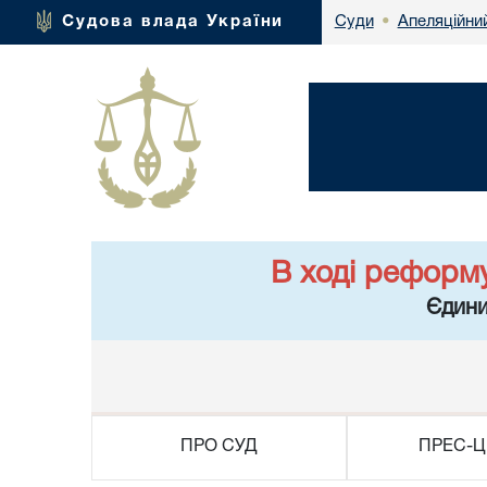
Апеляційний
Судова влада України
Суди
•
В ході реформ
Єдини
ПРО СУД
ПРЕС-Ц