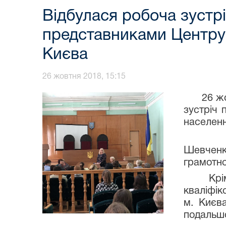
Відбулася робоча зустрі
представниками Центру 
Києва
26 жовтня 2018, 15:15
26 жовтн
зустріч 
населенн
В ході
Шевченкі
грамотно
Крім то
кваліфік
м. Києв
подальш