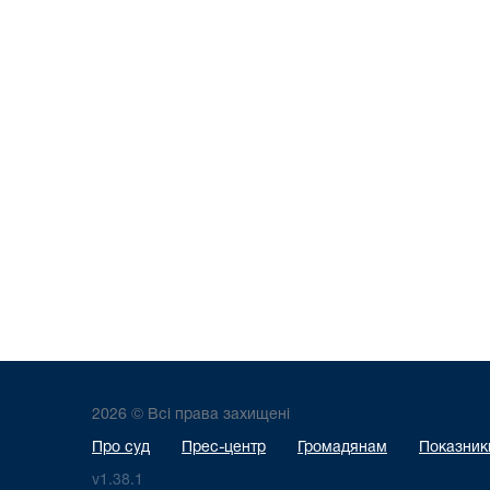
2026 © Всі права захищені
Про суд
Прес-центр
Громадянам
Показники
v1.38.1